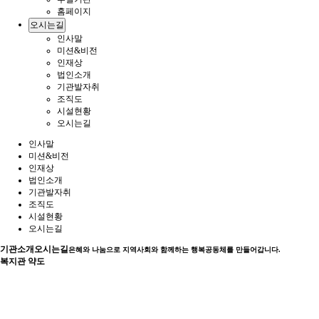
홈페이지
오시는길
인사말
미션&비전
인재상
법인소개
기관발자취
조직도
시설현황
오시는길
인사말
미션&비전
인재상
법인소개
기관발자취
조직도
시설현황
오시는길
기관소개
오시는길
은혜와 나눔으로 지역사회와 함께하는 행복공동체를 만들어갑니다.
복지관 약도