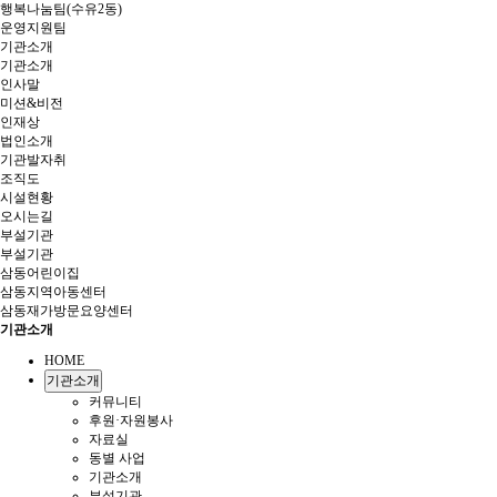
행복나눔팀(수유2동)
운영지원팀
기관소개
기관소개
인사말
미션&비전
인재상
법인소개
기관발자취
조직도
시설현황
오시는길
부설기관
부설기관
삼동어린이집
삼동지역아동센터
삼동재가방문요양센터
기관소개
HOME
기관소개
커뮤니티
후원·자원봉사
자료실
동별 사업
기관소개
부설기관