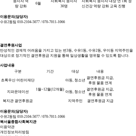
종사자
역
사회복지 종사자
사회복지 종사자 대상 연 1회 정
6월
량 강화
30명
신건강 역량 강화 교육 진행
이용문의(담당자)
수유2동팀 010-2104-5077 / 070-7011-1066
결연후원사업
만성적인 경제적 어려움을 가지고 있는 번3동, 수유1동, 수유2동, 우이동 지역주민을
대상으로 정기적인 결연후원금 지원을 통해 일상생활을 영위할 수 있도록 합니다.
사업내용
구분
기간
대상
내용
결연후원금 지급,
초록우산 어린이재단
아동, 청소년
후원 물품 연계
1월~12월(12개월)
결연후원금 지급,
지파운데이션
아동, 청소년
후원 물품 연계
복지관 결연후원금
지역주민
결연후원금 지급
이용문의(담당자)
수유2동팀 010-2104-5077 / 070-7011-1066
북서울종합사회복지관
이용약관
개인정보처리방침