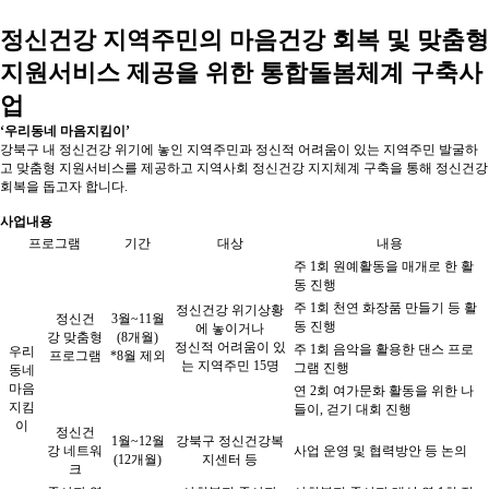
정신건강 지역주민의 마음건강 회복 및 맞춤형
지원서비스 제공을 위한 통합돌봄체계 구축사
업
‘우리동네 마음지킴이’
강북구 내 정신건강 위기에 놓인 지역주민과 정신적 어려움이 있는 지역주민 발굴하
고 맞춤형 지원서비스를 제공하고 지역사회 정신건강 지지체계 구축을 통해 정신건강
회복을 돕고자 합니다.
사업내용
프로그램
기간
대상
내용
주 1회 원예활동을
매개로 한 활
동 진행
주 1회 천연 화장품 만들기 등 활
정신건강 위기상황
정신건
3월~11월
동 진행
에 놓이거나
강
맞춤형
(8개월)
정신적 어려움이 있
주 1회 음악을 활용한 댄스 프로
우리
프로그램
*8월 제외
는 지역주민 15명
그램 진행
동네
마음
연 2회 여가문화 활동을 위한
나
지킴
들이, 걷기 대회 진행
이
정신건
1월~12월
강북구 정신건강복
강
네트워
사업 운영 및 협력방안 등 논의
(12개월)
지센터 등
크