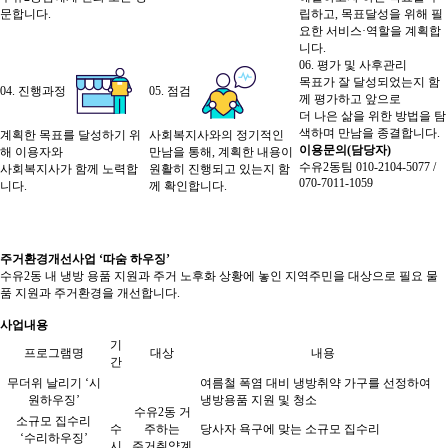
문합니다.
립하고, 목표달성을 위해 필
요한 서비스·역할을 계획합
니다.
06. 평가 및 사후관리
목표가 잘 달성되었는지 함
04. 진행과정
05. 점검
께 평가하고 앞으로
더 나은 삶을 위한 방법을 탐
색하며 만남을 종결합니다.
계획한 목표를 달성하기 위
사회복지사와의 정기적인
이용문의(담당자)
해 이용자와
만남을 통해, 계획한 내용이
수유2동팀 010-2104-5077 /
사회복지사가 함께 노력합
원활히 진행되고 있는지 함
070-7011-1059
니다.
께 확인합니다.
주거환경개선사업 ‘따숨 하우징’
수유2동 내 냉방 용품 지원과 주거 노후화 상황에 놓인 지역주민을 대상으로 필요 물
품 지원과 주거환경을 개선합니다.
사업내용
기
프로그램명
대상
내용
간
무더위 날리기 ‘시
여름철 폭염 대비 냉방취약 가구를 선정하여
원하우징’
냉방용품 지원 및 청소
수유2동 거
소규모 집수리
수
주하는
당사자 욕구에 맞는 소규모 집수리
‘수리하우징’
시
주거취약계