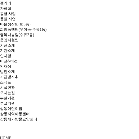
갤러리
자료집
동별 사업
동별 사업
마을성장팀(번3동)
희망동행팀(우이동·수유1동)
행복나눔팀(수유2동)
운영지원팀
기관소개
기관소개
인사말
미션&비전
인재상
법인소개
기관발자취
조직도
시설현황
오시는길
부설기관
부설기관
삼동어린이집
삼동지역아동센터
삼동재가방문요양센터
HOME