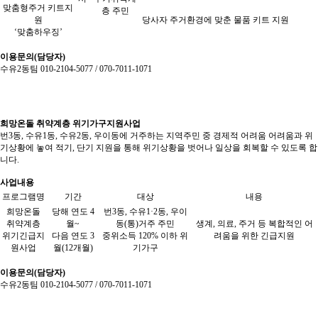
맞춤형주거 키트지
층 주민
원
당사자 주거환경에 맞춘 물품 키트 지원
‘맞춤하우징’
이용문의(담당자)
수유2동팀 010-2104-5077 / 070-7011-1071
희망온돌 취약계층 위기가구지원사업
번3동, 수유1동, 수유2동, 우이동에 거주하는 지역주민 중 경제적 어려움 어려움과 위
기상황에 놓여 적기, 단기 지원을 통해 위기상황을 벗어나 일상을 회복할 수 있도록 합
니다.
사업내용
프로그램명
기간
대상
내용
희망온돌
당해 연도 4
번3동, 수유1·2동, 우이
취약계층
월~
동(통)거주 주민
생계, 의료, 주거 등 복합적인 어
위기긴급지
다음 연도 3
중위소득 120% 이하 위
려움을 위한 긴급지원
원사업
월(12개월)
기가구
이용문의(담당자)
수유2동팀 010-2104-5077 / 070-7011-1071