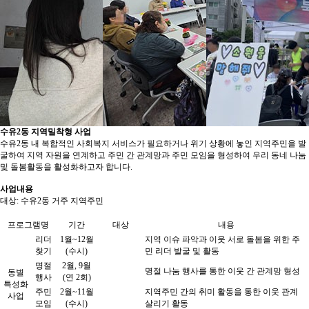
수유2동 지역밀착형 사업
수유2동 내 복합적인 사회복지 서비스가 필요하거나 위기 상황에 놓인 지역주민을 발
굴하여 지역 자원을 연계하고 주민 간 관계망과 주민 모임을 형성하여 우리 동네 나눔
및 돌봄활동을 활성화하고자 합니다.
사업내용
대상: 수유2동 거주 지역주민
프로그램명
기간
대상
내용
리더
1월~12월
지역 이슈 파악과 이웃 서로 돌봄을 위한 주
찾기
(수시)
민 리더 발굴 및 활동
명절
2월, 9월
명절 나눔 행사를 통한 이웃 간 관계망 형성
동별
행사
(연 2회)
특성화
주민
2월~11월
지역주민 간의 취미 활동을 통한 이웃 관계
사업
모임
(수시)
살리기 활동