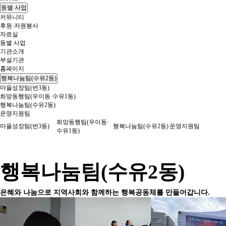
동별 사업
커뮤니티
후원·자원봉사
자료실
동별 사업
기관소개
부설기관
홈페이지
행복나눔팀(수유2동)
마을성장팀(번3동)
희망동행팀(우이동·수유1동)
행복나눔팀(수유2동)
운영지원팀
희망동행팀(우이동·
마을성장팀(번3동)
행복나눔팀(수유2동)
운영지원팀
수유1동)
행복나눔팀(수유2동)
은혜와 나눔으로 지역사회와 함께하는 행복공동체를 만들어갑니다.