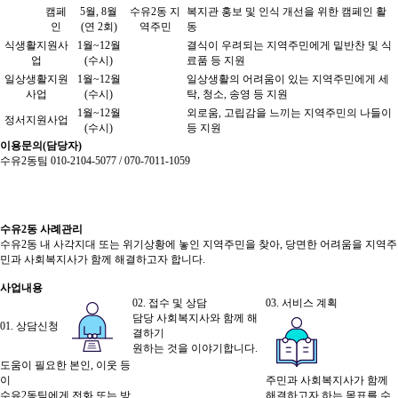
캠페
5월, 8월
수유2동 지
복지관 홍보 및 인식 개선을 위한 캠페인 활
인
(연 2회)
역주민
동
식생활지원사
1월~12월
결식이 우려되는 지역주민에게 밑반찬 및 식
업
(수시)
료품 등 지원
일상생활지원
1월~12월
일상생활의 어려움이 있는 지역주민에게 세
사업
(수시)
탁, 청소, 송영 등 지원
1월~12월
외로움, 고립감을 느끼는 지역주민의 나들이
정서지원사업
(수시)
등 지원
이용문의(담당자)
수유2동팀 010-2104-5077 / 070-7011-1059
수유2동 사례관리
수유2동 내 사각지대 또는 위기상황에 놓인 지역주민을 찾아, 당면한 어려움을 지역주
민과 사회복지사가 함께 해결하고자 합니다.
사업내용
02. 접수 및 상담
03. 서비스 계획
담당 사회복지사와 함께 해
01. 상담신청
결하기
원하는 것을 이야기합니다.
도움이 필요한 본인, 이웃 등
이
주민과 사회복지사가 함께
수유2동팀에게 전화 또는 방
해결하고자 하는 목표를 수