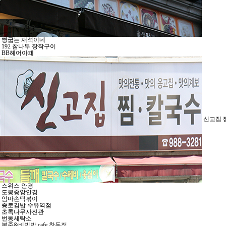
빵굽는 재석이네
192 참나무 장작구이
BB헤어아떼
신고집 
스위스 안경
도봉중앙안경
엄마손떡볶이
종로김밥 수유역점
초록나무사진관
번동세탁소
본죽&비빔밥 cafe 창동점