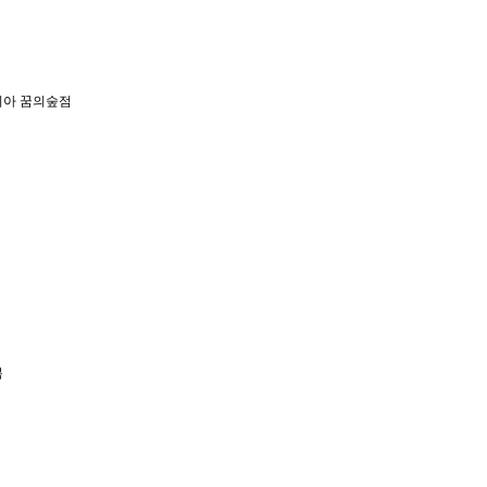
아 꿈의숲점
복