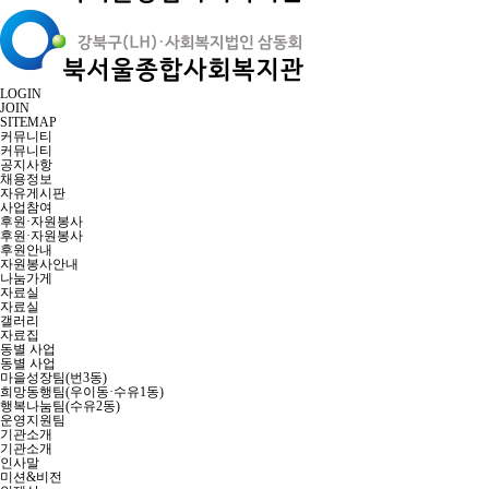
LOGIN
JOIN
SITEMAP
커뮤니티
커뮤니티
공지사항
채용정보
자유게시판
사업참여
후원·자원봉사
후원·자원봉사
후원안내
자원봉사안내
나눔가게
자료실
자료실
갤러리
자료집
동별 사업
동별 사업
마을성장팀(번3동)
희망동행팀(우이동·수유1동)
행복나눔팀(수유2동)
운영지원팀
기관소개
기관소개
인사말
미션&비전