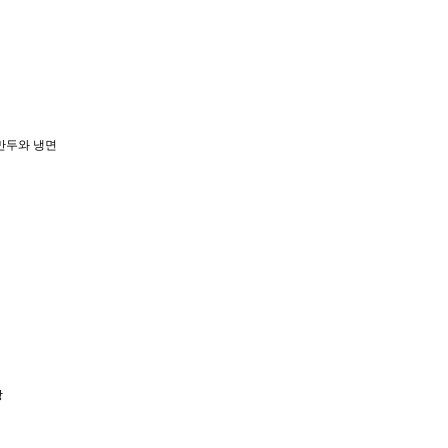
만두와 냉면
방