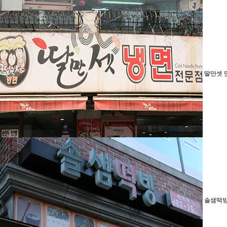
딸만셋 
솔샘떡