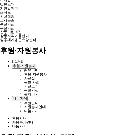
인재상
법인소개
기관발자취
조직도
시설현황
오시는길
부설기관
부설기관
삼동어린이집
삼동지역아동센터
삼동재가방문요양센터
후원·자원봉사
HOME
후원·자원봉사
커뮤니티
후원·자원봉사
자료실
동별 사업
기관소개
부설기관
홈페이지
나눔가게
후원안내
자원봉사안내
나눔가게
후원안내
자원봉사안내
나눔가게