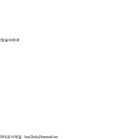
칸참숯바베큐
29
대표이메일 :
bun2bok@hanmail.net