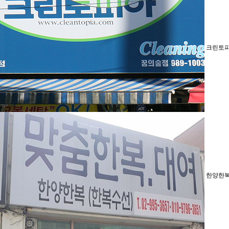
크린토피
한양한