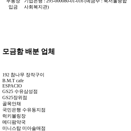
무통장
기업은행 : 295-000080-01-016 (예금주 : 북서울종합
입금
사회복지관)
모금함 배분 업체
192 참나무 장작구이
B.M.T cafe
ESPACIO
GS25 수유삼성점
GS25장위점
골목안채
국민은행 수유동지점
럭키볼링장
메디팜약국
미니스탑 미아솔매점