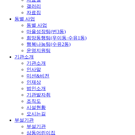
갤러리
자료집
동별 사업
동별 사업
마을성장팀(번3동)
희망동행팀(우이동·수유1동)
행복나눔팀(수유2동)
운영지원팀
기관소개
기관소개
인사말
미션&비전
인재상
법인소개
기관발자취
조직도
시설현황
오시는길
부설기관
부설기관
삼동어린이집