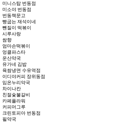
미니스탑 번동점
미소야 번동점
번동책문고
빵굽는 재석이네
뺀질이 떡볶이
시루사랑
쌈향
엄마손떡볶이
엉클파스타
운산약국
유가네 김밥
육쌈냉면 수유역점
이디야커피 장위동점
임온누리약국
차이나칸
친절숯불갈비
카페플라워
커피머그루
크린토피아 번동점
필약국