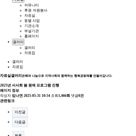
커뮤니티
후원·자원봉사
자료실
동별 사업
기관소개
부설기관
홈페이지
갤러리
갤러리
자료집
갤러리
자료집
자료실
갤러리
은혜와 나눔으로 지역사회와 함께하는 행복공동체를 만들어갑니다.
2025년 서서희 봄 원예 프로그램 진행
페이지 정보
작성자
임나연
2025-05-31 10:54
조회
1,466회
댓글
0건
관련링크
이전글
다음글
목록