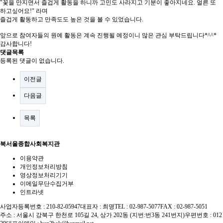
"꽃을 만지면서 즐겁게 활동을 하니까 고민도 사라지고 기분이 좋아지네요. 얼른 또
하고싶어요!" 라며
즐겁게 활동하고 만족도도 높은 것을 볼 수 있었습니다.
앞으로 참여자들의 원예 활동은 계속 진행될 예정이니 많은 관심 부탁드립니다*^^*
감사합니다!
댓글목록
등록된 댓글이 없습니다.
이전글
다음글
목록
북서울종합사회복지관
이용약관
개인정보처리방침
영상정보처리기기
이메일무단수집거부
인트라넷
사업자등록번호 : 210-82-05947
대표자 : 최명
TEL : 02-987-5077
FAX : 02-987-5051
주소 : 서울시 강북구 한천로 105길 24, 상가 202동 (지번:번3동 241번지)
우편번호 : 012