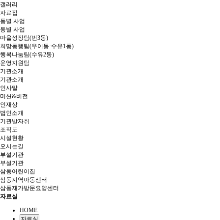
갤러리
자료집
동별 사업
동별 사업
마을성장팀(번3동)
희망동행팀(우이동·수유1동)
행복나눔팀(수유2동)
운영지원팀
기관소개
기관소개
인사말
미션&비전
인재상
법인소개
기관발자취
조직도
시설현황
오시는길
부설기관
부설기관
삼동어린이집
삼동지역아동센터
삼동재가방문요양센터
자료실
HOME
자료실