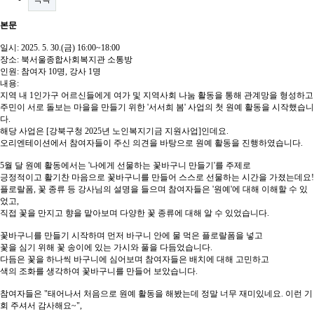
본문
일시: 2025. 5. 30.(금) 16:00~18:00
장소: 북서울종합사회복지관 소통방
인원: 참여자 10명, 강사 1명
내용:
지역 내 1인가구 어르신들에게 여가 및 지역사회 나눔 활동을 통해 관계망을 형성하고
주민이 서로 돌보는 마을을 만들기 위한 '서서희 봄' 사업의 첫 원예 활동을 시작했습니
다.
해당 사업은 [강북구청 2025년 노인복지기금 지원사업]인데요.
오리엔테이션에서 참여자들이 주신 의견을 바탕으로 원예 활동을 진행하였습니다.
5월 달 원예 활동에서는 '나에게 선물하는 꽃바구니 만들기'를 주제로
긍정적이고 활기찬 마음으로 꽃바구니를 만들어 스스로 선물하는 시간을 가졌는데요!
플로랄폼, 꽃 종류 등 강사님의 설명을 들으며 참여자들은 '원예'에 대해 이해할 수 있
었고,
직접 꽃을 만지고 향을 맡아보며 다양한 꽃 종류에 대해 알 수 있었습니다.
꽃바구니를 만들기 시작하며 먼저 바구니 안에 물 먹은 플로랄폼을 넣고
꽃을 심기 위해 꽃 송이에 있는 가시와 풀을 다듬었습니다.
다듬은 꽃을 하나씩 바구니에 심어보며 참여자들은 배치에 대해 고민하고
색의 조화를 생각하여 꽃바구니를 만들어 보았습니다.
참여자들은 "태어나서 처음으로 원예 활동을 해봤는데 정말 너무 재미있네요. 이런 기
회 주셔서 감사해요~",