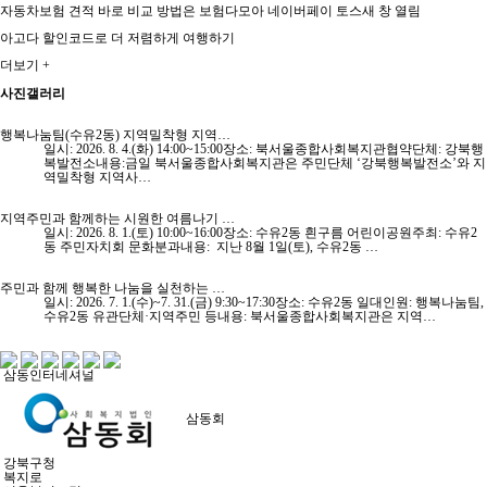
자동차보험 견적 바로 비교 방법은 보험다모아 네이버페이 토스새 창 열림
아고다 할인코드로 더 저렴하게 여행하기
더보기 +
사진갤러리
행복나눔팀(수유2동) 지역밀착형 지역…
일시: 2026. 8. 4.(화) 14:00~15:00장소: 북서울종합사회복지관협약단체: 강북행
복발전소내용:금일 북서울종합사회복지관은 주민단체 ‘강북행복발전소’와 지
역밀착형 지역사…
지역주민과 함께하는 시원한 여름나기 …
일시: 2026. 8. 1.(토) 10:00~16:00장소: 수유2동 흰구름 어린이공원주최: 수유2
동 주민자치회 문화분과내용: 지난 8월 1일(토), 수유2동 …
주민과 함께 행복한 나눔을 실천하는 …
일시: 2026. 7. 1.(수)~7. 31.(금) 9:30~17:30장소: 수유2동 일대인원: 행복나눔팀,
수유2동 유관단체·지역주민 등내용: 북서울종합사회복지관은 지역…
삼동인터네셔널
삼동회
강북구청
복지로