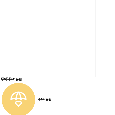
자료집
동별 사업
동별 사업
마을성장팀(번3동)
희망동행팀(우이동·수유1동)
행복나눔팀(수유2동)
운영지원팀
기관소개
기관소개
인사말
미션&비전
인재상
법인소개
기관발자취
조직도
시설현황
오시는길
부설기관
부설기관
삼동어린이집
삼동지역아동센터
삼동재가방문요양센터
번3동팀
우이·수유1동팀
수유2동팀