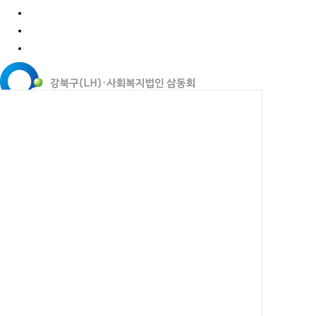
LOGIN
JOIN
SITEMAP
커뮤니티
커뮤니티
공지사항
채용정보
자유게시판
사업참여
후원·자원봉사
후원·자원봉사
후원안내
자원봉사안내
나눔가게
자료실
자료실
갤러리